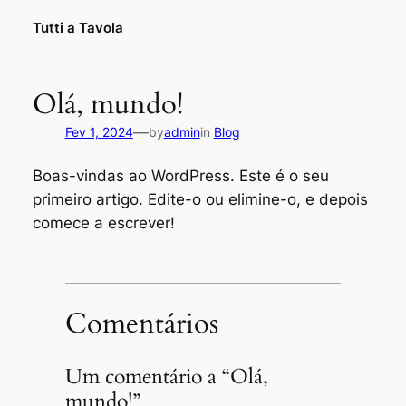
Saltar
Tutti a Tavola
para
o
conteúdo
Olá, mundo!
—
Fev 1, 2024
by
admin
in
Blog
Boas-vindas ao WordPress. Este é o seu
primeiro artigo. Edite-o ou elimine-o, e depois
comece a escrever!
Comentários
Um comentário a “Olá,
mundo!”